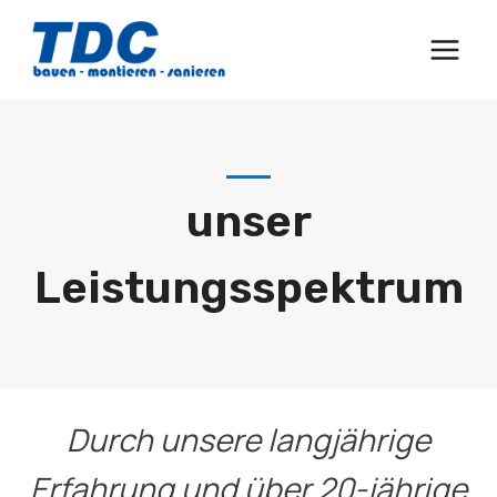
Zum
Inhalt
springen
unser
Leistungsspektrum
Durch unsere langjährige
Erfahrung und über 20-jährige